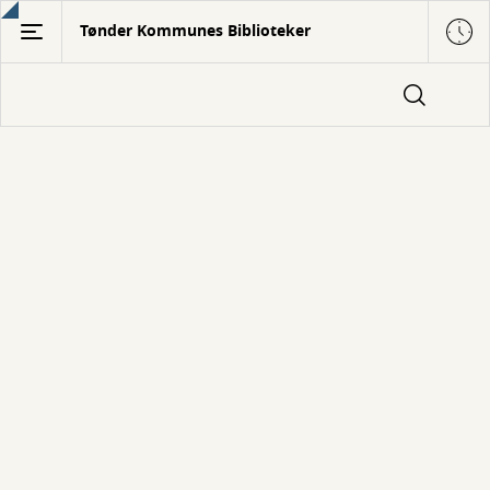
Gå
Tønder Kommunes Biblioteker
til
hovedindhold