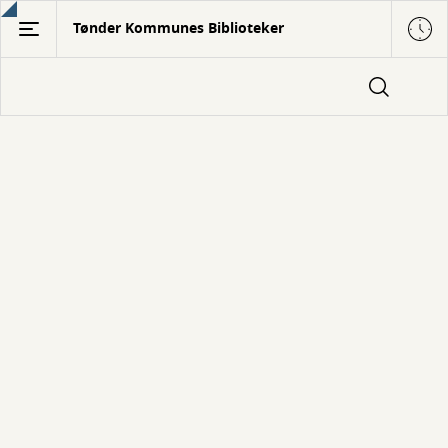
Gå
Tønder Kommunes Biblioteker
til
hovedindhold