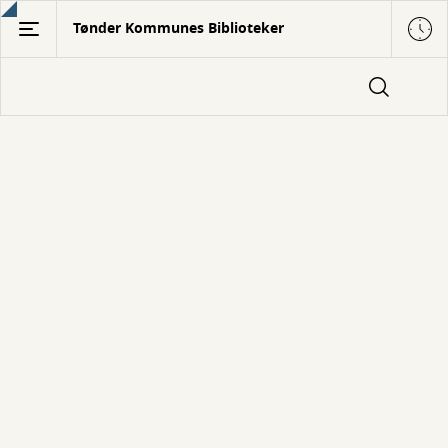
Gå
Tønder Kommunes Biblioteker
til
hovedindhold