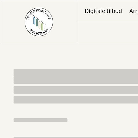
Gå
Digitale tilbud
Ar
til
hovedindhold