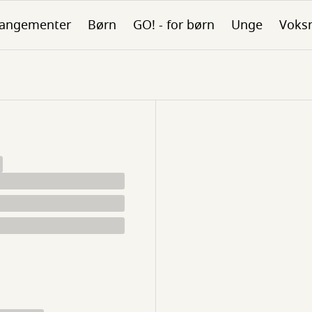
rangementer
Børn
GO! - for børn
Unge
Voks