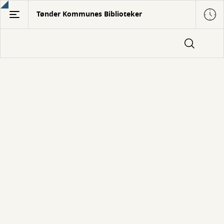
Gå
Tønder Kommunes Biblioteker
til
hovedindhold