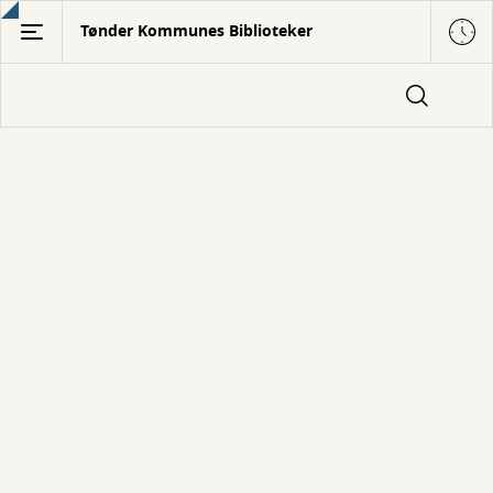
Gå
Tønder Kommunes Biblioteker
til
hovedindhold