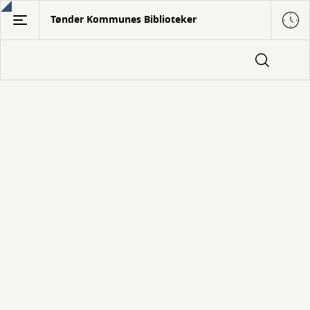
Gå
Tønder Kommunes Biblioteker
til
hovedindhold