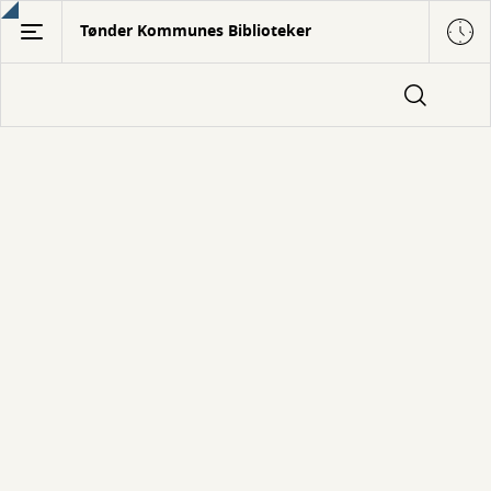
Gå
Tønder Kommunes Biblioteker
til
hovedindhold